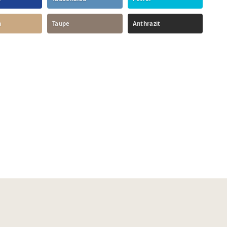
n
Taupe
Anthrazit