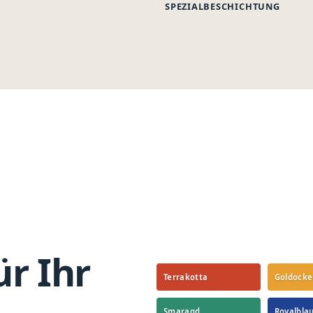
SPEZIALBESCHICHTUNG
ür Ihr
Terrakotta
Goldocke
Smaragd
Royalbla