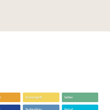
r
Sonnengelb
Salbei
u
Taubenblau
Petrol