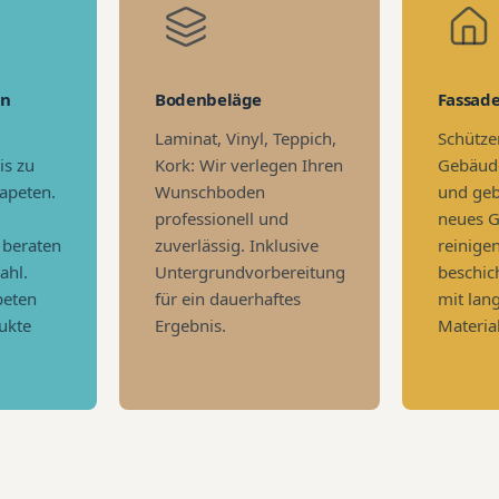
en
Bodenbeläge
Fassad
Laminat, Vinyl, Teppich,
Schützen
is zu
Kork: Wir verlegen Ihren
Gebäude
apeten.
Wunschboden
und geb
professionell und
neues G
 beraten
zuverlässig. Inklusive
reinige
ahl.
Untergrundvorbereitung
beschic
peten
für ein dauerhaftes
mit lan
ukte
Ergebnis.
Material