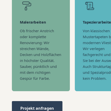
Malerarbeiten
Tapezierarbeit
Ob frischer Anstrich
Von klassischen
oder komplette
Mustertapeten b
Renovierung: Wir
modernen Vliest
streichen Wände,
Wir verlegen
Decken und Holzflächen
fachgerecht und
in höchster Qualität.
Sie bei der Ausw
Sauber, pünktlich und
Auch Strukturta
mit dem richtigen
und Spezialprod
Gespür für Farbe.
kein Problem.
Projekt anfragen