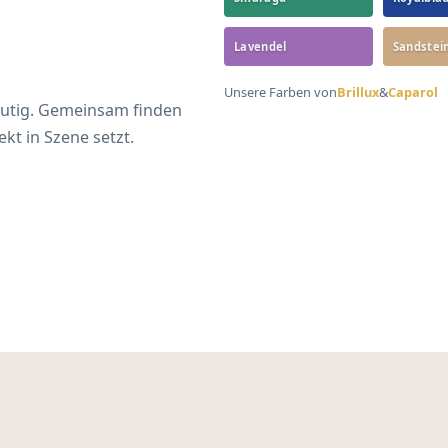
Lavendel
Sandstei
Unsere Farben von
Brillux
&
Caparol
 mutig. Gemeinsam finden
kt in Szene setzt.