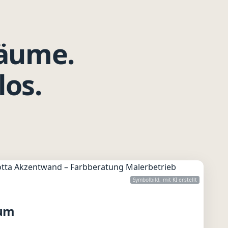
räume.
los.
Symbolbild, mit KI erstellt
rum