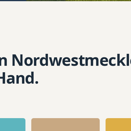
in Nordwest⁠meck
 Hand.